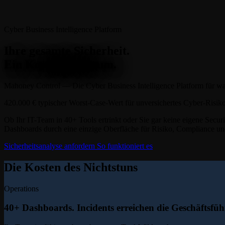
Cyber Business Intelligence Platform
Ihre gesamte Sicherheit.
Ein Kontroll­zentrum.
Mahoney Control — Die
Cyber Business Intelligence Platform
für w
420.000 €
typischer Worst-Case-Wert für unversichertes Cyber-Risik
Ob Ihr IT-Team in 40+ Tools ertrinkt oder Sie gar keine eigene Secu
Dashboards durch eine einzige Oberfläche für Risiko, Compliance u
Sicherheitsanalyse anfordern
So funktioniert es
Die Kosten des Nichtstuns
Operations
40+ Dashboards. Incidents erreichen die Geschäfts­füh