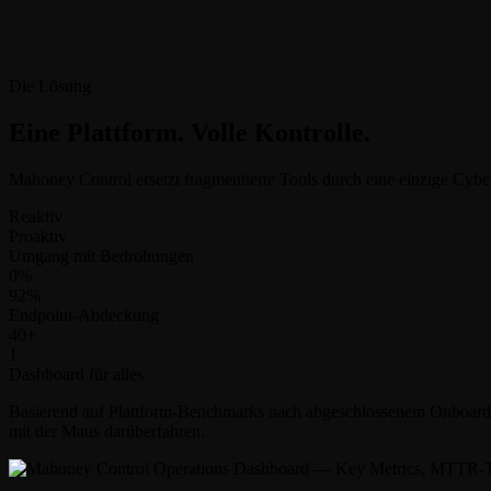
Die Lösung
Eine Plattform. Volle Kontrolle.
Mahoney Control ersetzt fragmentierte Tools durch eine einzige
Cyber
Reaktiv
Proaktiv
Umgang mit Bedrohungen
0%
92%
Endpoint-Abdeckung
40+
1
Dashboard für alles
Basierend auf Plattform-Benchmarks nach abgeschlossenem Onboardin
mit der Maus darüberfahren.