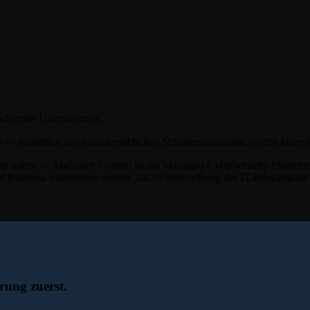
achsende Unternehmen.
o — modelliert aus branchenüblichen Schadensszenarien; ersetzt keine
rity haben — Mahoney Control ist die Managed-Cybersecurity-Plattform
nd
Business Intelligence
ersetzt. 24/7-Überwachung der IT-Infrastruktur 
rung zuerst.