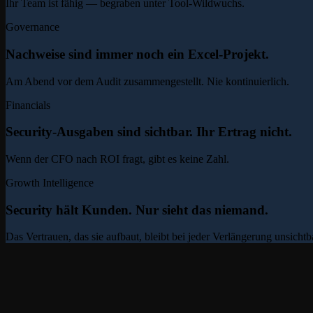
Ihr Team ist fähig — begraben unter Tool-Wildwuchs.
Governance
Nachweise sind immer noch ein Excel-Projekt.
Am Abend vor dem Audit zusammengestellt. Nie kontinuierlich.
Financials
Security-Ausgaben sind sichtbar. Ihr Ertrag nicht.
Wenn der CFO nach ROI fragt, gibt es keine Zahl.
Growth Intelligence
Security hält Kunden. Nur sieht das niemand.
Das Vertrauen, das sie aufbaut, bleibt bei jeder Verlängerung unsicht