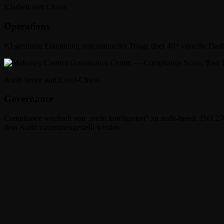
Klarheit statt Chaos
Operations
KI-gestützte Erkennung statt manueller Triage über 40+ verteilte 
Audit-bereit statt Excel-Chaos
Governance
Compliance wechselt von „nicht konfiguriert" zu audit-bereit. ISO 
dem Audit zusammengestellt werden.