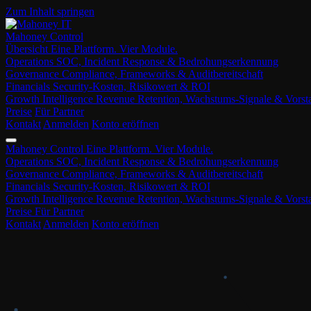
Zum Inhalt springen
Mahoney Control
Übersicht
Eine Plattform. Vier Module.
Operations
SOC, Incident Response & Bedrohungserkennung
Governance
Compliance, Frameworks & Auditbereitschaft
Financials
Security-Kosten, Risikowert & ROI
Growth Intelligence
Revenue Retention, Wachstums-Signale & Vors
Preise
Für Partner
Kontakt
Anmelden
Konto eröffnen
Mahoney Control
Eine Plattform. Vier Module.
Operations
SOC, Incident Response & Bedrohungserkennung
Governance
Compliance, Frameworks & Auditbereitschaft
Financials
Security-Kosten, Risikowert & ROI
Growth Intelligence
Revenue Retention, Wachstums-Signale & Vors
Preise
Für Partner
Kontakt
Anmelden
Konto eröffnen