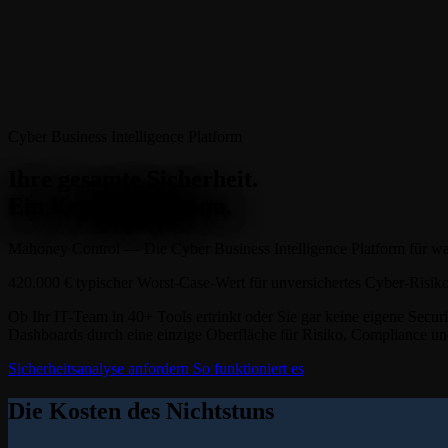
Cyber Business Intelligence Platform
Ihre gesamte Sicherheit.
Ein Kontroll­zentrum.
Mahoney Control — Die
Cyber Business Intelligence Platform
für w
420.000 €
typischer Worst-Case-Wert für unversichertes Cyber-Risik
Ob Ihr IT-Team in 40+ Tools ertrinkt oder Sie gar keine eigene Secu
Dashboards durch eine einzige Oberfläche für Risiko, Compliance u
Sicherheitsanalyse anfordern
So funktioniert es
Die Kosten des Nichtstuns