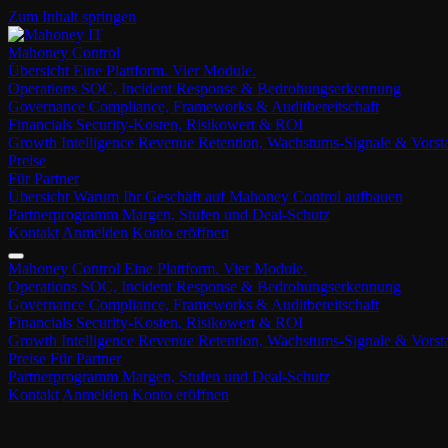
Zum Inhalt springen
Mahoney Control
Übersicht
Eine Plattform. Vier Module.
Operations
SOC, Incident Response & Bedrohungserkennung
Governance
Compliance, Frameworks & Auditbereitschaft
Financials
Security-Kosten, Risikowert & ROI
Growth Intelligence
Revenue Retention, Wachstums-Signale & Vors
Preise
Für Partner
Übersicht
Warum Ihr Geschäft auf Mahoney Control aufbauen
Partnerprogramm
Margen, Stufen und Deal-Schutz
Kontakt
Anmelden
Konto eröffnen
Mahoney Control
Eine Plattform. Vier Module.
Operations
SOC, Incident Response & Bedrohungserkennung
Governance
Compliance, Frameworks & Auditbereitschaft
Financials
Security-Kosten, Risikowert & ROI
Growth Intelligence
Revenue Retention, Wachstums-Signale & Vors
Preise
Für Partner
Partnerprogramm
Margen, Stufen und Deal-Schutz
Kontakt
Anmelden
Konto eröffnen