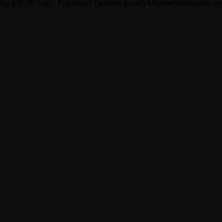
g (60–90 Tage). Ergebnisse variieren je nach Unternehmensgröße und S