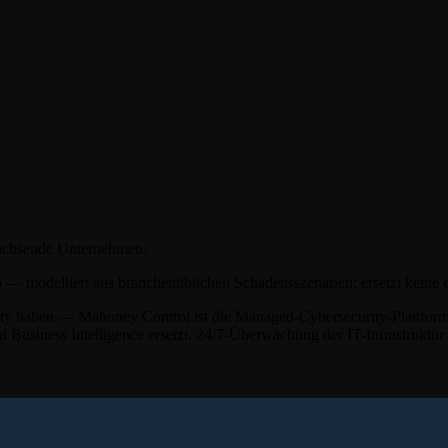
achsende Unternehmen.
o — modelliert aus branchenüblichen Schadensszenarien; ersetzt keine
rity haben — Mahoney Control ist die Managed-Cybersecurity-Plattform
nd
Business Intelligence
ersetzt. 24/7-Überwachung der IT-Infrastruktur 