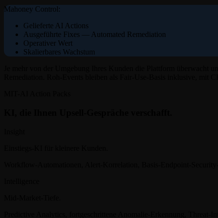
Mahoney Control:
Gelieferte AI Actions
Ausgeführte Fixes — Automated Remediation
Operativer Wert
Skalierbares Wachstum
Je mehr von der Umgebung Ihres Kunden die Plattform überwacht un
Remediation. Roh-Events bleiben als Fair-Use-Basis inklusive, mit C
MIT-AI Action Packs
KI, die Ihnen Upsell-Gespräche verschafft.
Insight
Einstiegs-KI für kleinere Kunden.
Workflow-Automationen, Alert-Korrelation, Basis-Endpoint-Security-
Intelligence
Mid-Market-Tiefe.
Predictive Analytics, fortgeschrittene Anomalie-Erkennung, Threat-Int