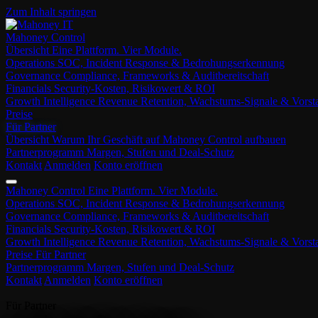
Zum Inhalt springen
Mahoney Control
Übersicht
Eine Plattform. Vier Module.
Operations
SOC, Incident Response & Bedrohungserkennung
Governance
Compliance, Frameworks & Auditbereitschaft
Financials
Security-Kosten, Risikowert & ROI
Growth Intelligence
Revenue Retention, Wachstums-Signale & Vors
Preise
Für Partner
Übersicht
Warum Ihr Geschäft auf Mahoney Control aufbauen
Partnerprogramm
Margen, Stufen und Deal-Schutz
Kontakt
Anmelden
Konto eröffnen
Mahoney Control
Eine Plattform. Vier Module.
Operations
SOC, Incident Response & Bedrohungserkennung
Governance
Compliance, Frameworks & Auditbereitschaft
Financials
Security-Kosten, Risikowert & ROI
Growth Intelligence
Revenue Retention, Wachstums-Signale & Vors
Preise
Für Partner
Partnerprogramm
Margen, Stufen und Deal-Schutz
Kontakt
Anmelden
Konto eröffnen
Für Partner