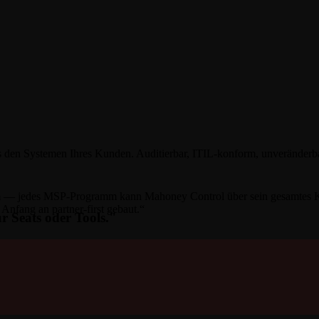
en Systemen Ihres Kunden. Auditierbar, ITIL-konform, unveränderbar
m — jedes MSP-Programm kann Mahoney Control über sein gesamtes Ku
Anfang an partner-first gebaut.“
r Seats oder Tools."