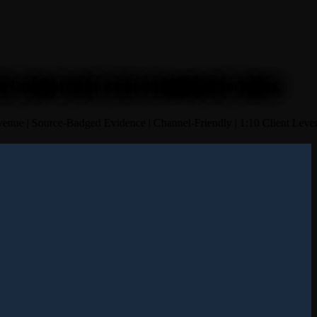
r Umsatz, der mit den Kunden wächst, statt mit dem Personal.
nue
|
Source-Badged Evidence
|
Channel-Friendly
|
1:10 Client Levera