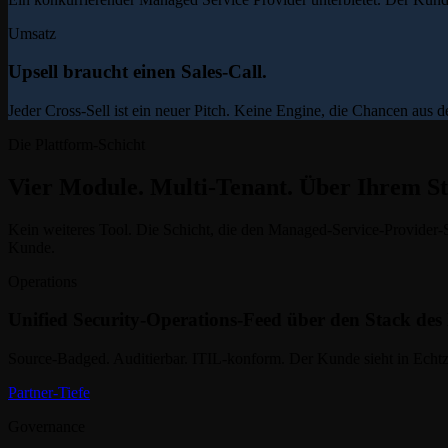
Umsatz
Upsell braucht einen Sales-Call.
Jeder Cross-Sell ist ein neuer Pitch. Keine Engine, die Chancen au
Die Plattform-Schicht
Vier Module. Multi-Tenant. Über Ihrem St
Kein weiteres Tool. Die Schicht, die den Managed-Service-Provider-
Kunde.
Operations
Unified Security-Operations-Feed über den Stack de
Source-Badged. Auditierbar. ITIL-konform. Der Kunde sieht in Echtze
Partner-Tiefe
Governance