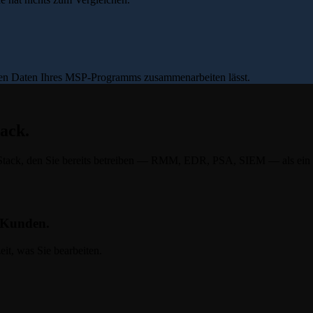
s den Daten Ihres MSP-Programms zusammenarbeiten lässt.
ack.
Stack, den Sie bereits betreiben — RMM, EDR, PSA, SIEM — als ein Sys
s Kunden.
it, was Sie bearbeiten.