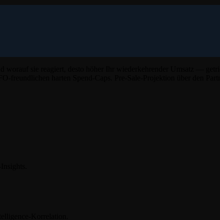
d worauf sie reagiert, desto höher Ihr wiederkehrender Umsatz — ge
FO-freundlichen harten Spend-Caps. Pre-Sale-Projektion über den Partn
Insights.
elligence-Korrelation.