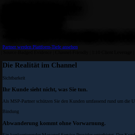
Machen Sie Ihren Service
sichtbar, messbar,
Vorstands-tauglich.
Mahoney Control ist die
Cyber Business Intelligence Platform
, die I
Partner werden
Plattform-Tiefe ansehen
Source-Badged Evidence
|
Channel-Friendly
|
1:10 Client Leverage
|
CF
Die Realität im Channel
Sichtbarkeit
Ihr Kunde sieht nicht, was Sie tun.
Als MSP-Partner schützen Sie den Kunden umfassend rund um die U
Bindung
Abwanderung kommt ohne Vorwarnung.
Ein konkurrierender
Managed Service Provider
unterbietet. Der Kund