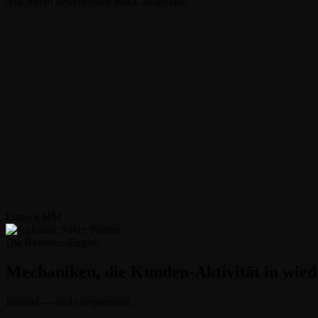
Auf Ihrem bestehenden Stack aufgebaut.
Datto RMM
Die Revenue-Engine
Mechaniken, die Kunden-Aktivität in wi
Parallel — nicht sequenziell.