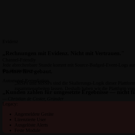
Evidenz
„Rechnungen mit Evidenz. Nicht mit Vertrauen."
Channel-Friendly
Jede abrechenbare Stunde kommt mit Source-Badged-Event-Logs aus d
das übernehmen.
Partner-first gebaut.
Automated Remediation
„MSPs und MSSPs sind die Skalierungs-Logik dieser Plattfor
zusammenarbeiten lassen. Deshalb haben wir die Plattform von 
„Kunden zahlen für umgesetzte Ergebnisse — nicht fü
— Christian de Coster, Gründer
Legacy:
Angemeldete Geräte
Lizenzierte User
Ausgelöste Alerts
Feste Module