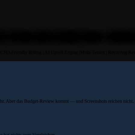
hre MSP-Arbeit in messbare Kundenleistung übersetzt — wiederkehrende
O-Friendly Billing
|
AI Upsell Engine
|
Multi-Tenant
|
Recurring Reve
hr. Aber das Budget-Review kommt — und Screenshots reichen nicht.
e hat nichts zum Vergleichen.